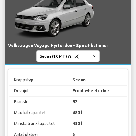
Volkswagen Voyage Hyrfordon – Specifikationer
Kroppstyp
Sedan
Drivhjul
Front wheel drive
Bränsle
92
Max bålkapacitet
480 l
Minsta trunkkapacitet
480 l
Antal platser
5