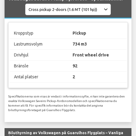
Kroppstyp
Pickup
Lastrumsvolym
734 m3
Drivhjul
Front wheel drive
Bränsle
92
Antal platser
2
Specifikationerna som visas är endast i informationssyfte, vi kan inte garantera den
exakta Volkswagen Saveiro Pickup-fordonsmodellen och specifikationerna du
kommer att få. För specifik information bör du kontakta det angivna
biluthyrningsföretaget på Guarulhos Flygplats.
Biluthyrning av Volkswagen på Guarulhos Flygplats – Vanliga