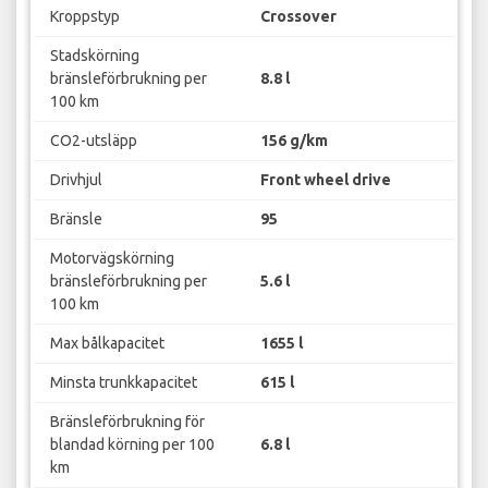
Kroppstyp
Crossover
Stadskörning
bränsleförbrukning per
8.8 l
100 km
CO2-utsläpp
156 g/km
Drivhjul
Front wheel drive
Bränsle
95
Motorvägskörning
bränsleförbrukning per
5.6 l
100 km
Max bålkapacitet
1655 l
Minsta trunkkapacitet
615 l
Bränsleförbrukning för
blandad körning per 100
6.8 l
km