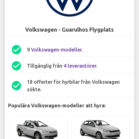
Volkswagen - Guarulhos Flygplats
check_circle
9
Volkswagen-modeller
.
check_circle
Tillgänglig från
4 leverantörer
.
18 offerter för hyrbilar från Volkswagen
check_circle
sökte.
Populära Volkswagen-modeller att hyra: