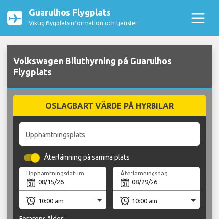
Guarulhos Flygplats
Viktig flygplatsinformation och tjänster
Volkswagen Biluthyrning på Guarulhos
Flygplats
OSLAGBART VÄRDE PÅ HYRBILAR
Upphämtningsplats
Återlämning på samma plats
Upphämtningsdatum
Återlämningsdag
Förarens ålder: