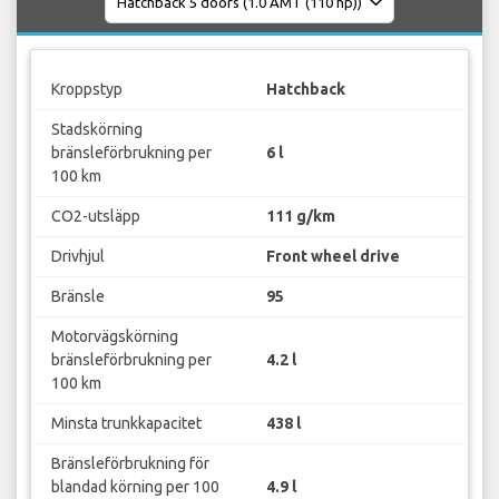
Kroppstyp
Hatchback
Stadskörning
bränsleförbrukning per
6 l
100 km
CO2-utsläpp
111 g/km
Drivhjul
Front wheel drive
Bränsle
95
Motorvägskörning
bränsleförbrukning per
4.2 l
100 km
Minsta trunkkapacitet
438 l
Bränsleförbrukning för
blandad körning per 100
4.9 l