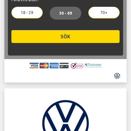
18 - 29
70+
30 - 69
SÖK