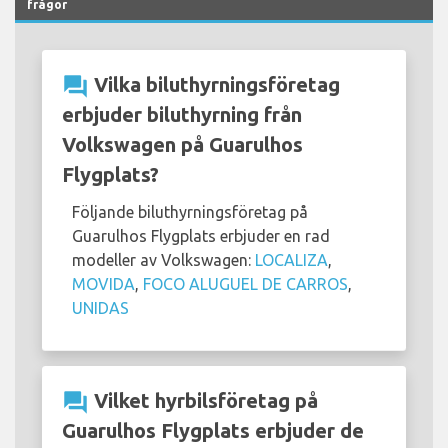
frågor
question_answer
Vilka biluthyrningsföretag
erbjuder biluthyrning från
Volkswagen på Guarulhos
Flygplats?
Följande biluthyrningsföretag på
Guarulhos Flygplats erbjuder en rad
modeller av Volkswagen:
LOCALIZA
,
MOVIDA
,
FOCO ALUGUEL DE CARROS
,
UNIDAS
question_answer
Vilket hyrbilsföretag på
Guarulhos Flygplats erbjuder de