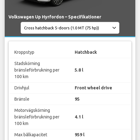
Volkswagen Up Hyrfordon – Specifikationer
Kroppstyp
Hatchback
Stadskörning
bränsleförbrukning per
5.8 l
100 km
Drivhjul
Front wheel drive
Bränsle
95
Motorvägskörning
bränsleförbrukning per
4.1 l
100 km
Max bålkapacitet
959 l