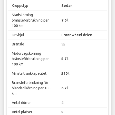
Kroppstyp
Sedan
Stadskörning
bränsleförbrukning per
7.6 l
100 km
Drivhjul
Front wheel drive
Bränsle
95
Motorvägskörning
bränsleförbrukning per
5.7 l
100 km
Minsta trunkkapacitet
510 l
Bränsleförbrukning för
blandad körning per 100
6.7 l
km
Antal dörrar
4
Antal platser
5