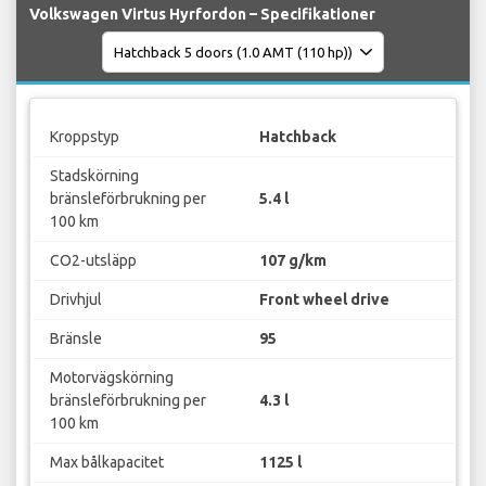
Volkswagen Virtus Hyrfordon – Specifikationer
Kroppstyp
Hatchback
Stadskörning
bränsleförbrukning per
5.4 l
100 km
CO2-utsläpp
107 g/km
Drivhjul
Front wheel drive
Bränsle
95
Motorvägskörning
bränsleförbrukning per
4.3 l
100 km
Max bålkapacitet
1125 l