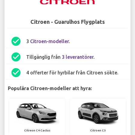
Citroen - Guarulhos Flygplats
check_circle
3
Citroen-modeller
.
check_circle
Tillgänglig från
3 leverantörer
.
check_circle
4 offerter för hyrbilar från Citroen sökte.
Populära Citroen-modeller att hyra:
Citreon C4 Cactus
Citroen C3