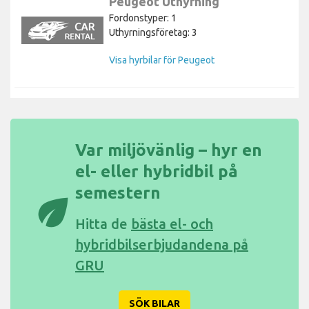
Peugeot Uthyrning
Fordonstyper: 1
Uthyrningsföretag: 3
Visa hyrbilar för Peugeot
Var miljövänlig – hyr en
el- eller hybridbil på
semestern
eco
Hitta de
bästa el- och
hybridbilserbjudandena på
GRU
SÖK BILAR