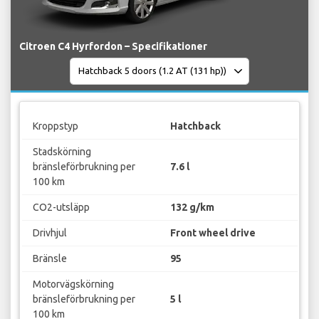
Citroen C4 Hyrfordon – Specifikationer
Kroppstyp
Hatchback
Stadskörning
bränsleförbrukning per
7.6 l
100 km
CO2-utsläpp
132 g/km
Drivhjul
Front wheel drive
Bränsle
95
Motorvägskörning
bränsleförbrukning per
5 l
100 km