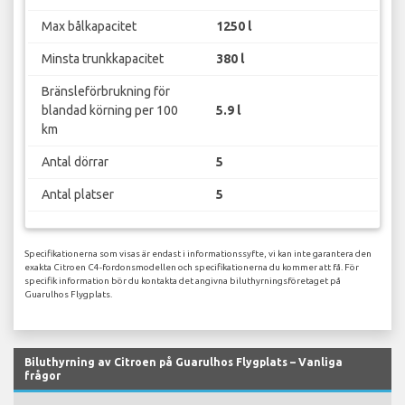
Max bålkapacitet
1250 l
Minsta trunkkapacitet
380 l
Bränsleförbrukning för
blandad körning per 100
5.9 l
km
Antal dörrar
5
Antal platser
5
Specifikationerna som visas är endast i informationssyfte, vi kan inte garantera den
exakta Citroen C4-fordonsmodellen och specifikationerna du kommer att få. För
specifik information bör du kontakta det angivna biluthyrningsföretaget på
Guarulhos Flygplats.
Biluthyrning av Citroen på Guarulhos Flygplats – Vanliga
frågor