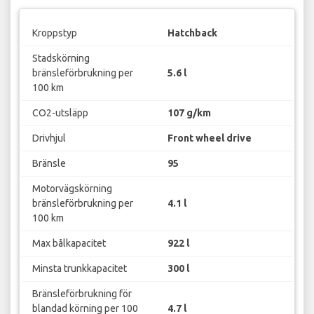
Kroppstyp
Hatchback
Stadskörning
bränsleförbrukning per
5.6 l
100 km
CO2-utsläpp
107 g/km
Drivhjul
Front wheel drive
Bränsle
95
Motorvägskörning
bränsleförbrukning per
4.1 l
100 km
Max bålkapacitet
922 l
Minsta trunkkapacitet
300 l
Bränsleförbrukning för
blandad körning per 100
4.7 l