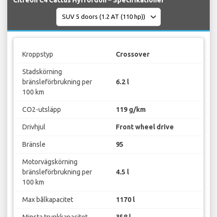
Kroppstyp
Crossover
Stadskörning
bränsleförbrukning per
6.2 l
100 km
CO2-utsläpp
119 g/km
Drivhjul
Front wheel drive
Bränsle
95
Motorvägskörning
bränsleförbrukning per
4.5 l
100 km
Max bålkapacitet
1170 l