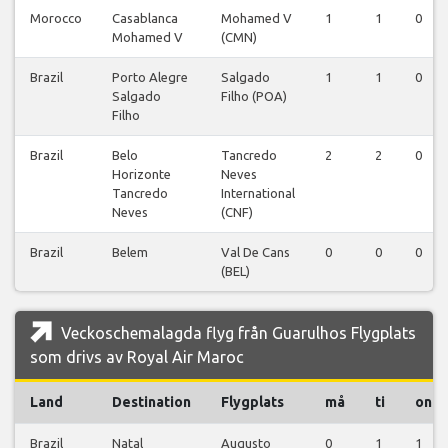
Morocco
Casablanca
Mohamed V
1
1
0
Mohamed V
(CMN)
Brazil
Porto Alegre
Salgado
1
1
0
Salgado
Filho (POA)
Filho
Brazil
Belo
Tancredo
2
2
0
Horizonte
Neves
Tancredo
International
Neves
(CNF)
Brazil
Belem
Val De Cans
0
0
0
(BEL)
Veckoschemalagda flyg från Guarulhos Flygplats
som drivs av Royal Air Maroc
Land
Destination
Flygplats
må
ti
on
Brazil
Natal
Augusto
0
1
1