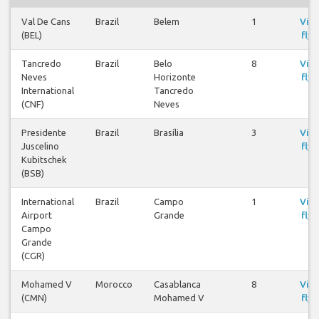
Val De Cans
Brazil
Belem
1
Visa
(BEL)
flyg
Tancredo
Brazil
Belo
8
Visa
Neves
Horizonte
flyg
International
Tancredo
(CNF)
Neves
Presidente
Brazil
Brasília
3
Visa
Juscelino
flyg
Kubitschek
(BSB)
International
Brazil
Campo
1
Visa
Airport
Grande
flyg
Campo
Grande
(CGR)
Mohamed V
Morocco
Casablanca
8
Visa
(CMN)
Mohamed V
flyg