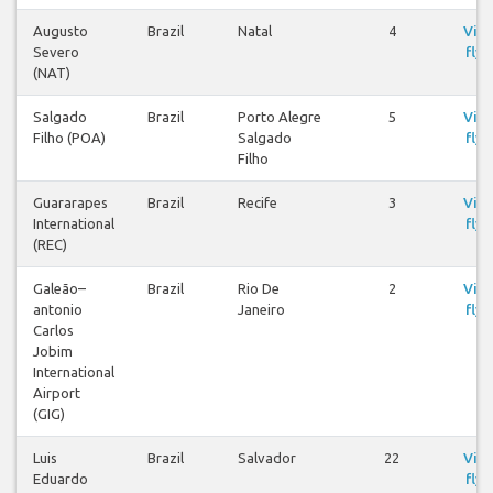
Augusto
Brazil
Natal
4
Visa
Severo
flyg
(NAT)
Salgado
Brazil
Porto Alegre
5
Visa
Filho (POA)
Salgado
flyg
Filho
Guararapes
Brazil
Recife
3
Visa
International
flyg
(REC)
Galeão–
Brazil
Rio De
2
Visa
antonio
Janeiro
flyg
Carlos
Jobim
International
Airport
(GIG)
Luis
Brazil
Salvador
22
Visa
Eduardo
flyg