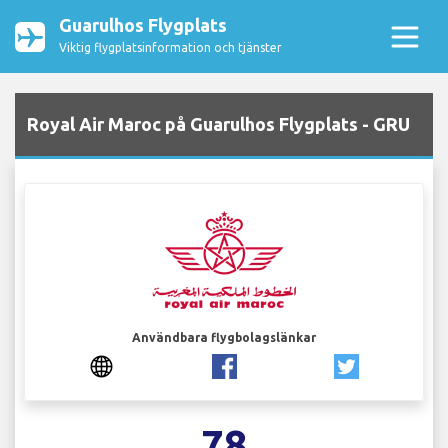
Guarulhos Flygplats
Viktig flygplatsinformation och tjänster
Royal Air Maroc på Guarulhos Flygplats - GRU
Användbara flygbolagslänkar
78