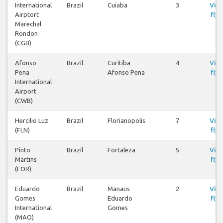
International
Brazil
Cuiaba
3
Visa
Airptort
flyg
Marechal
Rondon
(CGB)
Afonso
Brazil
Curitiba
4
Visa
Pena
Afonso Pena
flyg
International
Airport
(CWB)
Hercilio Luz
Brazil
Florianopolis
7
Visa
(FLN)
flyg
Pinto
Brazil
Fortaleza
5
Visa
Martins
flyg
(FOR)
Eduardo
Brazil
Manaus
2
Visa
Gomes
Eduardo
flyg
International
Gomes
(MAO)