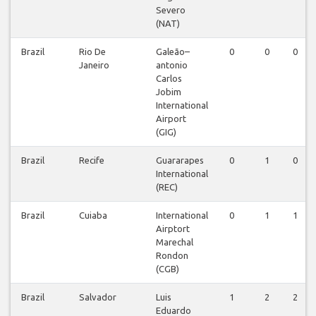
Severo
(NAT)
Brazil
Rio De
Galeão–
0
0
0
Janeiro
antonio
Carlos
Jobim
International
Airport
(GIG)
Brazil
Recife
Guararapes
0
1
0
International
(REC)
Brazil
Cuiaba
International
0
1
1
Airptort
Marechal
Rondon
(CGB)
Brazil
Salvador
Luis
1
2
2
Eduardo