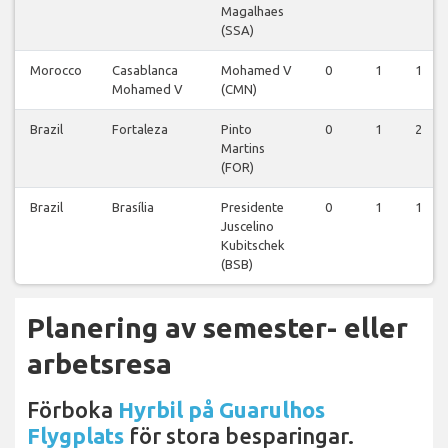
Magalhaes
(SSA)
Morocco
Casablanca
Mohamed V
0
1
1
Mohamed V
(CMN)
Brazil
Fortaleza
Pinto
0
1
2
Martins
(FOR)
Brazil
Brasília
Presidente
0
1
1
Juscelino
Kubitschek
(BSB)
Planering av semester- eller
arbetsresa
Förboka
Hyrbil på Guarulhos
Flygplats
för stora besparingar.