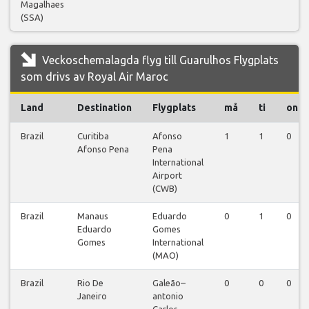
Magalhaes
(SSA)
Veckoschemalagda flyg till Guarulhos Flygplats
som drivs av Royal Air Maroc
Land
Destination
Flygplats
må
ti
on
Brazil
Curitiba
Afonso
1
1
0
Afonso Pena
Pena
International
Airport
(CWB)
Brazil
Manaus
Eduardo
0
1
0
Eduardo
Gomes
Gomes
International
(MAO)
Brazil
Rio De
Galeão–
0
0
0
Janeiro
antonio
Carlos