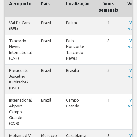
Aeroporto
País
localização
Voos
Voo
semanais
Val De Cans
Brazil
Belem
1
Ver
(BEL)
voos
Tancredo
Brazil
Belo
8
Ver
Neves
Horizonte
voos
International
Tancredo
(CNF)
Neves
Presidente
Brazil
Brasília
3
Ver
Juscelino
voos
Kubitschek
(BSB)
International
Brazil
Campo
1
Ver
Airport
Grande
voos
Campo
Grande
(CGR)
Mohamed V
Morocco
Casablanca
8
Ver