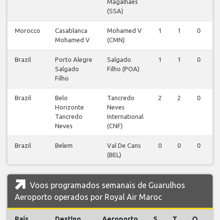
Magalhaes
(SSA)
Morocco
Casablanca
Mohamed V
1
1
0
Mohamed V
(CMN)
Brazil
Porto Alegre
Salgado
1
1
0
Salgado
Filho (POA)
Filho
Brazil
Belo
Tancredo
2
2
0
Horizonte
Neves
Tancredo
International
Neves
(CNF)
Brazil
Belem
Val De Cans
0
0
0
(BEL)
Voos programados semanais de Guarulhos
Aeroporto operados por Royal Air Maroc
País
Destino
Aeroporto
S
T
Q
Q