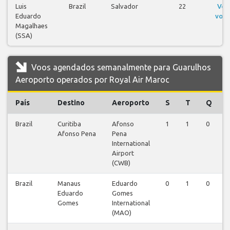
Luis
Brazil
Salvador
22
Ver
Eduardo
voos
Magalhaes
(SSA)
Voos agendados semanalmente para Guarulhos
Aeroporto operados por Royal Air Maroc
País
Destino
Aeroporto
S
T
Q
Brazil
Curitiba
Afonso
1
1
0
Afonso Pena
Pena
International
Airport
(CWB)
Brazil
Manaus
Eduardo
0
1
0
Eduardo
Gomes
Gomes
International
(MAO)