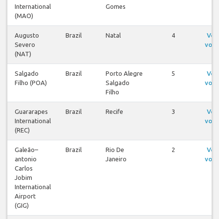
International
Gomes
(MAO)
Augusto
Brazil
Natal
4
Ver
Severo
voos
(NAT)
Salgado
Brazil
Porto Alegre
5
Ver
Filho (POA)
Salgado
voos
Filho
Guararapes
Brazil
Recife
3
Ver
International
voos
(REC)
Galeão–
Brazil
Rio De
2
Ver
antonio
Janeiro
voos
Carlos
Jobim
International
Airport
(GIG)