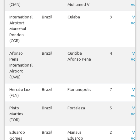
(CMN)
Mohamed V
voos
International
Brazil
Cuiaba
3
Ver
Airptort
voos
Marechal
Rondon
(CGB)
Afonso
Brazil
Curitiba
4
Ver
Pena
Afonso Pena
voos
International
Airport
(CWB)
Hercilio Luz
Brazil
Florianopolis
7
Ver
(FLN)
voos
Pinto
Brazil
Fortaleza
5
Ver
Martins
voos
(FOR)
Eduardo
Brazil
Manaus
2
Ver
Gomes
Eduardo
voos