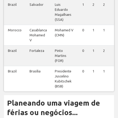
Brazil
Salvador
Luis
1
2
2
1
Eduardo
Magalhaes
(SSA)
Morocco
Casablanca
Mohamed V
0
1
1
0
Mohamed
(CMN)
V
Brazil
Fortaleza
Pinto
0
1
2
0
Martins
(FOR)
Brazil
Brasília
Presidente
0
1
1
0
Juscelino
Kubitschek
(BSB)
Planeando uma viagem de
férias ou negócios...