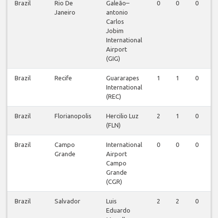
Brazil
Rio De
Galeão–
0
0
0
Janeiro
antonio
Carlos
Jobim
International
Airport
(GIG)
Brazil
Recife
Guararapes
1
1
0
International
(REC)
Brazil
Florianopolis
Hercilio Luz
2
1
0
(FLN)
Brazil
Campo
International
0
0
0
Grande
Airport
Campo
Grande
(CGR)
Brazil
Salvador
Luis
2
2
0
Eduardo