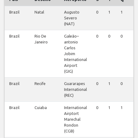
Brazil
Natal
Augusto
0
1
1
0
Severo
(NAT)
Brazil
Rio De
Galeão–
0
0
0
0
Janeiro
antonio
Carlos
Jobim
International
Airport
(GIG)
Brazil
Recife
Guararapes
0
1
0
0
International
(REC)
Brazil
Cuiaba
International
0
1
1
0
Airptort
Marechal
Rondon
(CGB)