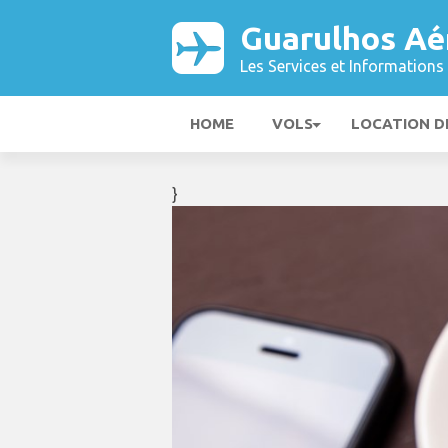
Guarulhos Aé
Les Services et Informations 
HOME
VOLS
LOCATION D
}