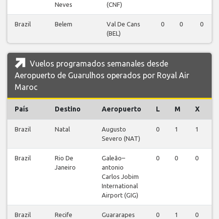
Neves
(CNF)
Brazil
Belem
Val De Cans
0
0
0
(BEL)
Vuelos programados semanales desde
Aeropuerto de Guarulhos operados por Royal Air
Maroc
País
Destino
Aeropuerto
L
M
X
J
Brazil
Natal
Augusto
0
1
1
0
Severo (NAT)
Brazil
Rio De
Galeão–
0
0
0
0
Janeiro
antonio
Carlos Jobim
International
Airport (GIG)
Brazil
Recife
Guararapes
0
1
0
0