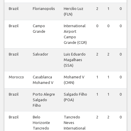
Brazil
Florianopolis
Hercilio Luz
2
1
0
(FLN)
Brazil
Campo
International
0
0
0
Grande
Airport
Campo
Grande (CGR)
Brazil
Salvador
Luis Eduardo
2
2
0
Magalhaes
(SSA)
Morocco
Casablanca
Mohamed V
1
1
0
Mohamed V
(CMN)
Brazil
Porto Alegre
Salgado Filho
1
1
0
Salgado
(POA)
Filho
Brazil
Belo
Tancredo
2
2
0
Horizonte
Neves
Tancredo
International