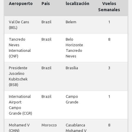
Aeropuerto
País
localización
Vuelos
V
Semanales
Val De Cans
Brazil
Belem
1
(BEL)
v
Tancredo
Brazil
Belo
8
Neves
Horizonte
v
International
Tancredo
(CNF)
Neves
Presidente
Brazil
Brasília
3
Juscelino
v
Kubitschek
(BSB)
International
Brazil
Campo
1
Airport
Grande
v
Campo
Grande (CGR)
Mohamed V
Morocco
Casablanca
8
(CMN)
Mohamed V
v