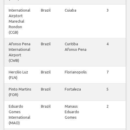
International
Brazil
Cuiaba
3
Airptort
v
Marechal
Rondon
(CGB)
Afonso Pena
Brazil
Curitiba
4
International
Afonso Pena
v
Airport
(CWB)
Hercilio Luz
Brazil
Florianopolis
7
(FLN)
v
Pinto Martins
Brazil
Fortaleza
5
(FOR)
v
Eduardo
Brazil
Manaus
2
Gomes
Eduardo
v
International
Gomes
(MAO)