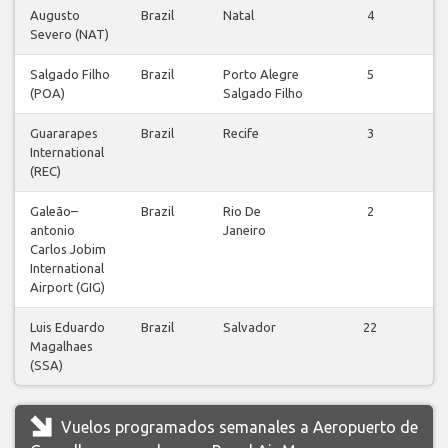
Augusto
Brazil
Natal
4
Severo (NAT)
v
Salgado Filho
Brazil
Porto Alegre
5
(POA)
Salgado Filho
v
Guararapes
Brazil
Recife
3
International
v
(REC)
Galeão–
Brazil
Rio De
2
antonio
Janeiro
v
Carlos Jobim
International
Airport (GIG)
Luis Eduardo
Brazil
Salvador
22
Magalhaes
v
(SSA)
Vuelos programados semanales a Aeropuerto de