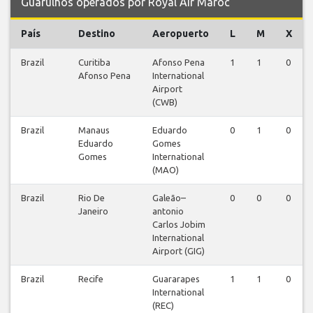
Guarulhos operados por Royal Air Maroc
País
Destino
Aeropuerto
L
M
X
Brazil
Curitiba
Afonso Pena
1
1
0
Afonso Pena
International
Airport
(CWB)
Brazil
Manaus
Eduardo
0
1
0
Eduardo
Gomes
Gomes
International
(MAO)
Brazil
Rio De
Galeão–
0
0
0
Janeiro
antonio
Carlos Jobim
International
Airport (GIG)
Brazil
Recife
Guararapes
1
1
0
International
(REC)